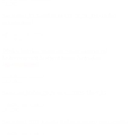
7.6.2026
Saunafest 13. kesäkuuta klo 12-19. Tervetuloa
saunomaan!
sekalaista
,
Tapahtumat
27.3.2026
Oletko halukas tuomaan oman saunan tai
kylpytynnyrin Suomen paras Saunafest -
tapahtumaan?
ajankohtaista
,
tiedotus
24.2.2026
Saimaan Hiihto 2026 su 1.3.2026 klo 9-15
ajankohtaista
,
tiedotus
20.1.2026
Saunafest 2026 kesällä Rakuunamäen rantaraitilla
ajankohtaista
,
tiedotus