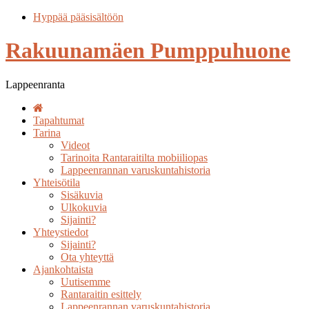
Hyppää pääsisältöön
Rakuunamäen Pumppuhuone
Lappeenranta
Tapahtumat
Tarina
Videot
Tarinoita Rantaraitilta mobiiliopas
Lappeenrannan varuskuntahistoria
Yhteisötila
Sisäkuvia
Ulkokuvia
Sijainti?
Yhteystiedot
Sijainti?
Ota yhteyttä
Ajankohtaista
Uutisemme
Rantaraitin esittely
Lappeenrannan varuskuntahistoria