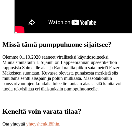
Missä tämä pumppuhuone sijaitsee?
Olemme 01.10.2020 saaneet viralliseksi käyntiosoitteeksi
Muinaisrantaraitti 1. Sijainti on Lappeenrannan upseerikerhon
rappusista Saimaalle alas ja Rantaraittia pitkin sata metriä Fazer
Makeisten suuntaan. Kuvassa olevasta punaisesta merkistä siis
muutama sentti alaspäin ja polun mutkassa. Maasotakoulun
panssarivaunujen kohdalta tulee tie rantaan alas ja sitä kautta voi
tuoda rekvisiittaa eri tilaisuuksiin pumppuhuoneelle.
Keneltä voin varata tilaa?
Ota yhteyttä
yhteyshenkilöihin
.