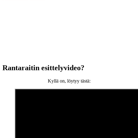
1
2
3
…
8
9
>>>
Lataa lisää (47)
Rantaraitin esittelyvideo?
Kyllä on, löytyy tästä: