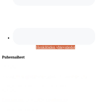
Henkilöiden yhteystiedot
Puheenaiheet
31.7.2026
Varaa Pumppuhuone ajoissa vuodelle 2027
ajankohtaista
,
tiedotus
,
Varaa juhlapaikka
12.6.2026
Lauantain 13.6.2026 ohjelmasta
ajankohtaista
,
Tapahtumat