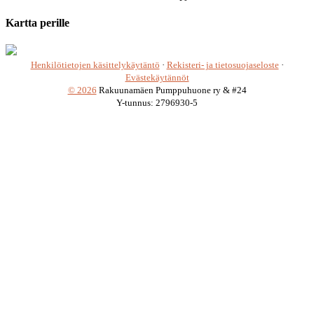
Kartta perille
Henkilötietojen käsittelykäytäntö
·
Rekisteri- ja tietosuojaseloste
·
Evästekäytännöt
© 2026
Rakuunamäen Pumppuhuone ry & #24
Y-tunnus: 2796930-5